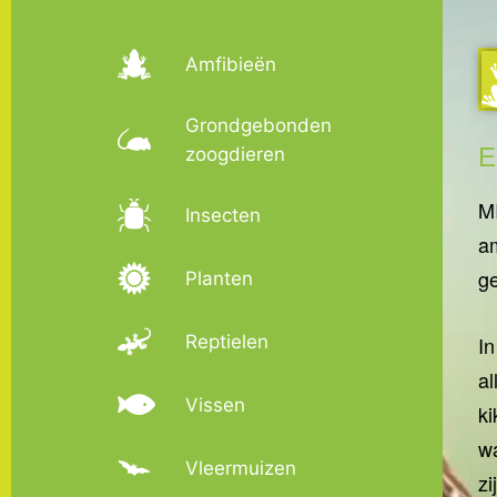
Amfibieën
Grondgebonden
E
zoogdieren
MI
Insecten
am
ge
Planten
Reptielen
I
al
Vissen
ki
wa
Vleermuizen
zi