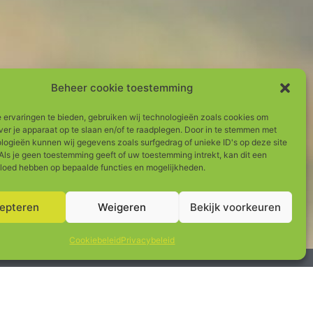
Beheer cookie toestemming
 ervaringen te bieden, gebruiken wij technologieën zoals cookies om
ver je apparaat op te slaan en/of te raadplegen. Door in te stemmen met
logieën kunnen wij gegevens zoals surfgedrag of unieke ID's op deze site
Als je geen toestemming geeft of uw toestemming intrekt, kan dit een
vloed hebben op bepaalde functies en mogelijkheden.
epteren
Weigeren
Bekijk voorkeuren
Cookiebeleid
Privacybeleid