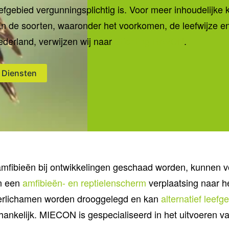
efgebied vergunningsplichtig is. Voor meer inhoudelijke 
n de soorten, waaronder het voorkomen, de leefwijze en
derland, verwijzen wij naar
Stichting RAVON
.
Diensten
amfibieën bij ontwikkelingen geschaad worden, kunnen v
an een
amfibieën- en reptielenscherm
verplaatsing naar h
erlichamen worden drooggelegd en kan
alternatief leefg
fhankelijk. MIECON is gespecialiseerd in het uitvoeren