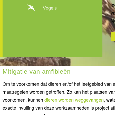
le
Vogels
va
Ne
Mitigatie van amfibieën
Om te voorkomen dat dieren en/of het leefgebied van 
maatregelen worden getroffen. Zo kan het plaatsen v
voorkomen, kunnen
dieren worden weggevangen
, wat
exacte invulling van deze werkzaamheden is project a