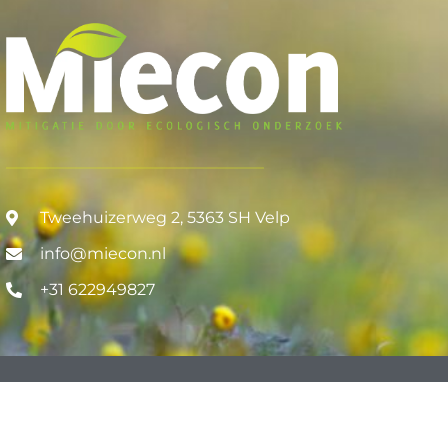
Tweehuizerweg 2, 5363 SH Velp
info@miecon.nl
+31 622949827