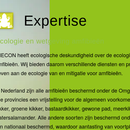
Expertise
cologie en wetgeving amfibieën
ECON heeft ecologische deskundigheid over de ecologie
fibieën. Wij bieden daarom verschillende diensten en pr
ven aan de ecologie van en mitigatie voor amfibieën.
n Nederland zijn alle amfibieën beschermd onder de Om
le provincies een vrijstelling voor de algemeen voorkom
kker, groene kikker, bastaardkikker, gewone pad, meerki
tersalamander. Alle andere soorten zijn beschermd onder 
jn nationaal beschermd, waardoor aantasting van voortp