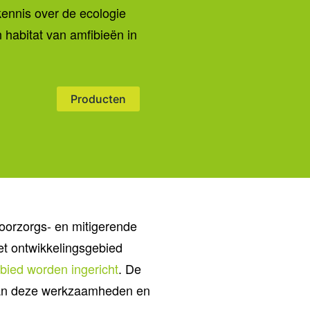
kennis over de ecologie
 habitat van amfibieën in
Producten
oorzorgs- en mitigerende
et ontwikkelingsgebied
ebied worden ingericht
. De
 van deze werkzaamheden en