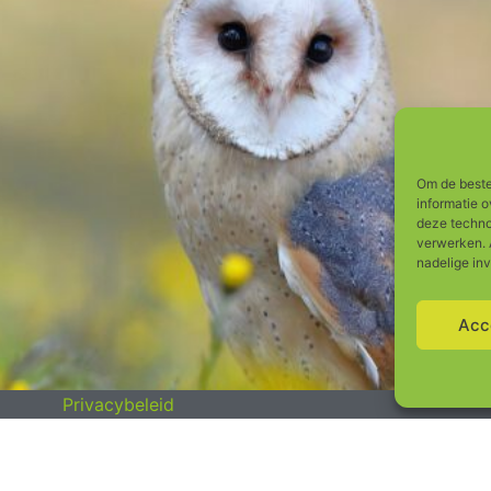
Om de beste
informatie o
deze techno
verwerken. 
nadelige in
Acc
Privacybeleid
Terms and Conditions
Cookiebeleid (EU)