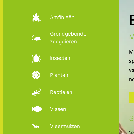
Amfibieën
Grondgebonden
M
zoogdieren
MI
Insecten
sp
va
Planten
no
Reptielen
Vissen
S
Vleermuizen
Vo