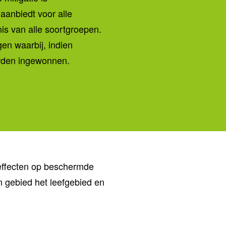
aanbiedt voor alle
s van alle soortgroepen.
n waarbij, indien
orden ingewonnen.
 effecten op beschermde
n gebied het leefgebied en