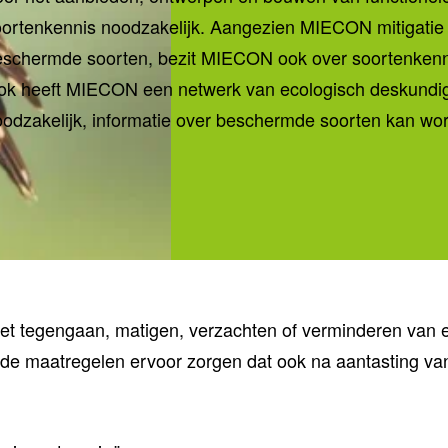
ortenkennis noodzakelijk. Aangezien MIECON mitigatie 
eschermde soorten, bezit MIECON ook over soortenkenni
ok heeft MIECON een netwerk van ecologisch deskundige
odzakelijk, informatie over beschermde soorten kan w
op het tegengaan, matigen, verzachten of verminderen van
erende maatregelen ervoor zorgen dat ook na aantasting va