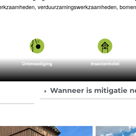
iewerkzaamheden, verduurzamingswerkzaamheden, bomen
Ontmoediging
Insectenhotel
Wanneer is mitigatie n